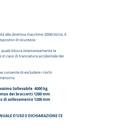
tà alla direttiva macchine 2006/42/ce, è
spositivi di sicurezza:
la quale blocca istantaneamente la
e in caso di tranciatura accidentale dei
e consente di escludere i rischi
i manovra.
ssimo Sollevabile 4000 kg
 max dei braccetti 1200 mm
ax di sollevamento 1200 mm
NUALE D'USO E DICHIARAZIONE CE