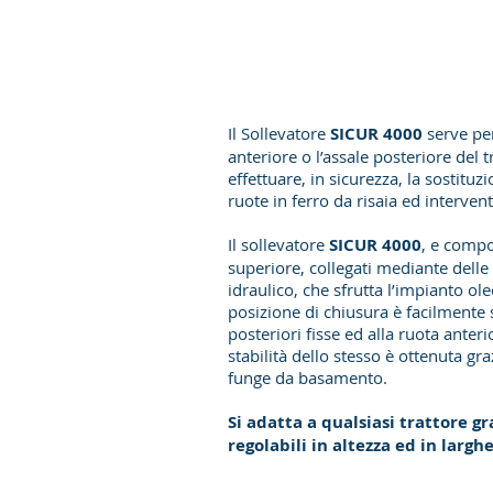
Il Sollevatore
SICUR 4000
serve per
anteriore o l’assale posteriore del t
effettuare, in sicurezza, la sostitu
ruote in ferro da risaia ed interve
Il sollevatore
SICUR 4000
, e compo
superiore, collegati mediante delle 
idraulico, che sfrutta l’impianto ol
posizione di chiusura è facilmente 
posteriori fisse ed alla ruota anteri
stabilità dello stesso è ottenuta gra
funge da basamento.
Si adatta a qualsiasi trattore gr
regolabili in altezza ed in largh