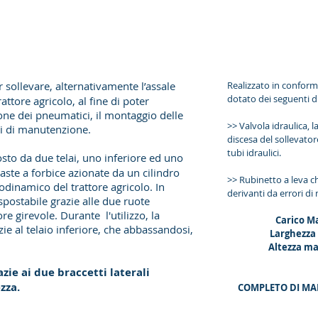
 sollevare, alternativamente l’assale
Realizzato in conformi
dotato dei seguenti di
rattore agricolo, al fine di poter
zione dei pneumatici, il montaggio delle
>> Valvola idraulica, 
nti di manutenzione.
discesa del sollevator
tubi idraulici.
sto da due telai, uno inferiore ed uno
aste a forbice azionate da un cilindro
>> Rubinetto a leva ch
eodinamico del trattore agricolo. In
derivanti da errori d
spostabile grazie alle due ruote
ore girevole. Durante l'utilizzo, la
Carico Ma
zie al telaio inferiore, che abbassandosi,
Larghezza
Altezza m
azie ai due braccetti laterali
ezza.
COMPLETO DI MA