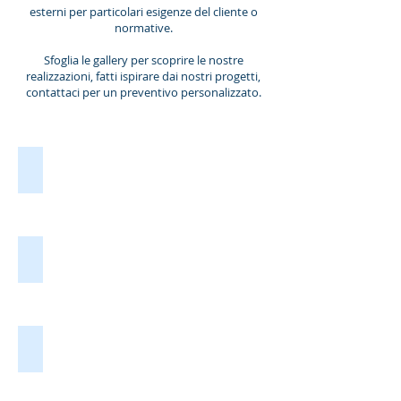
esterni per particolari esigenze del cliente o
normative.
Sfoglia le gallery per scoprire le nostre
realizzazioni, fatti ispirare dai nostri progetti,
contattaci per un preventivo personalizzato.
Carpenteria industriale
Carpenteria
industriale
Paratoie idrauliche
Paratoie
idrauliche
lavori in ferro
lavori
in