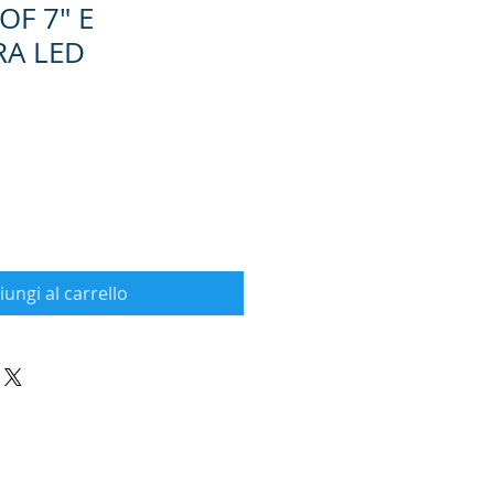
F 7" E
RA LED
iungi al carrello