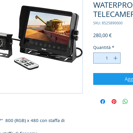
WATERPROO
TELECAME
SKU: 8525890000
Prezzo
280,00 €
Quantità
*
Agg
7"
  800 (RGB) x 480 con staffa di 